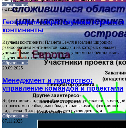
Образование
04.04.2026
География мира: изучаем страны и
континенты
Изучаем континенты Планета Земля населена широким
разнообразием континентов, каждый из которых обладает
уникальными природными и культурными особенностями.
Изучение континентов позволяет…
Образование
29.09.2025
Менеджмент и лидерство:
управление командой и проектами
Эффективное лидерство Для успешного управления командой
и проектами необходимо обладать навыками эффективного
лидерства. Лидер — это не просто руководитель, а…
Образование
07.11.2025