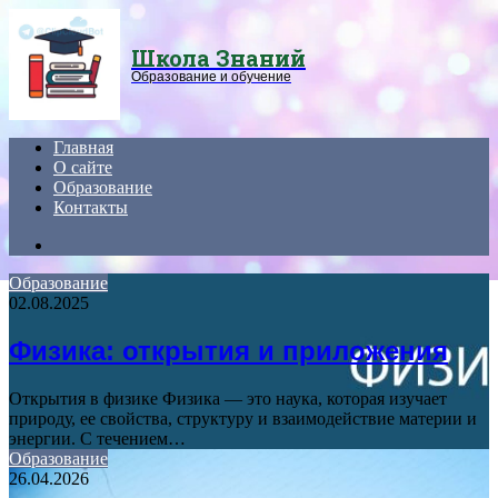
Menu
Школа Знаний
Образование и обучение
Главная
О сайте
Образование
Контакты
Search
for
Образование
02.08.2025
Физика: открытия и приложения
Открытия в физике Физика — это наука, которая изучает
природу, ее свойства, структуру и взаимодействие материи и
энергии. С течением…
Образование
26.04.2026