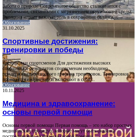
Забота о природе Современное общество сталкивается с
проблемами, связанными с загрязнением окружающей среды.
Экология играет важную роль в сохранении баланса…
Образование
31.10.2025
Спортивные достижения:
тренировки и победы
Тренировки спортсменов Для достижения высоких
спортивных результатов спортсменам необходимо
придерживаться строгого графика тренировок. Тренировки
проводятся ежедневно и включают в себя…
Образование
10.11.2025
Медицина и здравоохранение:
основы первой помощи
Основы первой помощи Первая помощь – это набор простых
медицинских процедур, которые могут быть оказаны
пострадавшему до приезда скорой помощи.…