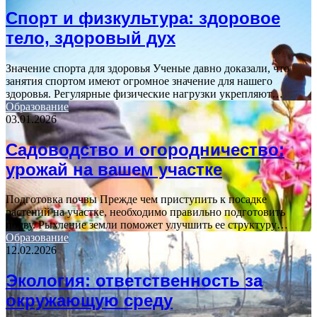
Спорт и физкультура: здоровое
тело, здоровый дух
Значение спорта для здоровья Ученые давно доказали, что
занятия спортом имеют огромное значение для нашего
здоровья. Регулярные физические нагрузки укрепляют…
Образование
03.01.2026
Садоводство и огородничество:
урожай на вашем участке
Подготовка почвы Прежде чем приступить к посадке
растений на участке, необходимо правильно подготовить
почву. Рыхление земли поможет улучшить ее структуру…
Образование
12.02.2026
Экология: ответственность за
окружающую среду