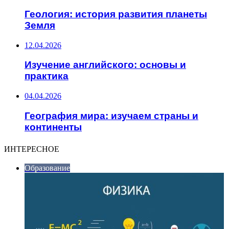
Геология: история развития планеты
Земля
12.04.2026
Изучение английского: основы и
практика
04.04.2026
География мира: изучаем страны и
континенты
ИНТЕРЕСНОЕ
Образование