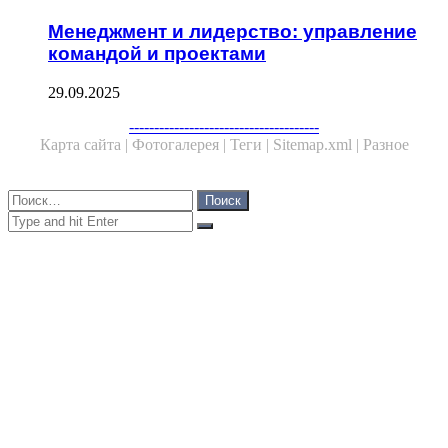
Менеджмент и лидерство: управление
командой и проектами
29.09.2025
Facebook
Twitter
WhatsApp
Telegram
--------------------------------------
Карта сайта |
Фотогалерея |
Теги |
Sitemap.xml |
Разное
Close
Найти:
Close
Search
for