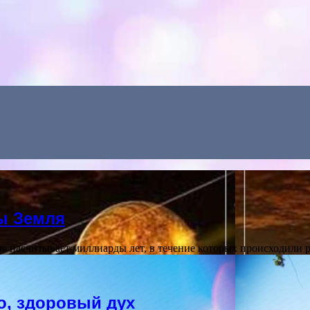
ты Земля
ля насчитывает миллиарды лет, в течение которых происходили
о, здоровый дух