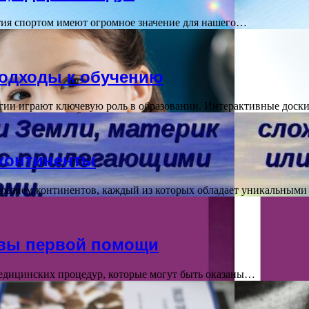
нятия спортом имеют огромное значение для нашего…
подходы к обучению
гии играют ключевую роль в образовании. Интерактивные дос
 континенты
бразием континентов, каждый из которых обладает уникальны
овы первой помощи
едицинских процедур, которые могут быть оказаны…