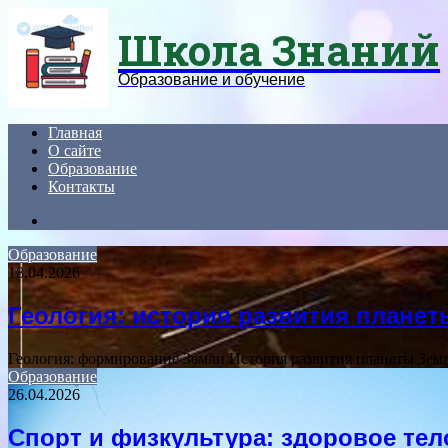
Menu
Школа Знаний
Образование и обучение
Главная
О сайте
Образование
Контакты
Search
for
Образование
18.04.2026
Геология: история развития плане
Геология: формирование Земли История развития планеты Зем
Образование
26.04.2026
Спорт и физкультура: здоровое тел