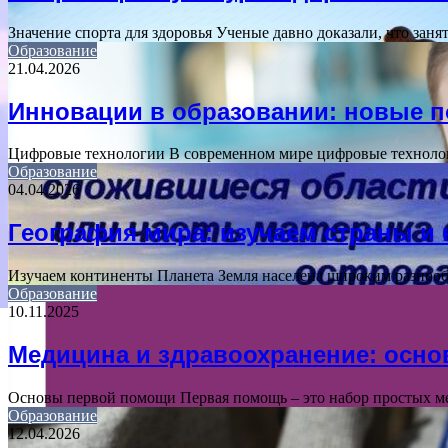
Значение спорта для здоровья Ученые давно доказали, что за
Образование
21.04.2026
Инновации в образовании: новые 
Цифровые технологии В современном мире цифровые техноло
Образование
04.04.2026
География мира: изучаем страны и
Изучаем континенты Планета Земля населена широким разноо
Образование
10.11.2025
Медицина и здравоохранение: осн
Основы первой помощи Первая помощь – это набор простых м
Образование
12.04.2026