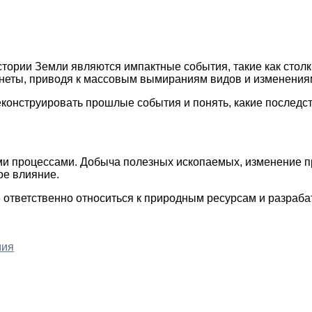
стории Земли являются импактные события, такие как стол
анеты, приводя к массовым вымираниям видов и изменениям
конструировать прошлые события и понять, какие последст
ими процессами. Добыча полезных ископаемых, изменение 
ое влияние.
 ответственно относиться к природным ресурсам и разраба
мия