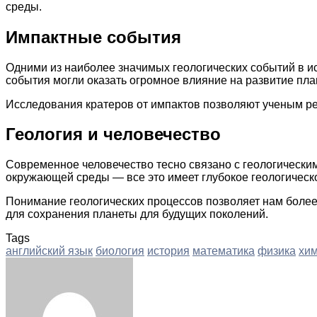
среды.
Импактные события
Одними из наиболее значимых геологических событий в и
события могли оказать огромное влияние на развитие пл
Исследования кратеров от импактов позволяют ученым ре
Геология и человечество
Современное человечество тесно связано с геологическ
окружающей среды — все это имеет глубокое геологическ
Понимание геологических процессов позволяет нам более
для сохранения планеты для будущих поколений.
Tags
английский язык
биология
история
математика
физика
хи
Facebook
Twitter
LinkedIn
Tumblr
Pinterest
Reddit
VKontakte
Odnoklassniki
Skype
WhatsApp
Telegram
Viber
Share
Print
via
Email