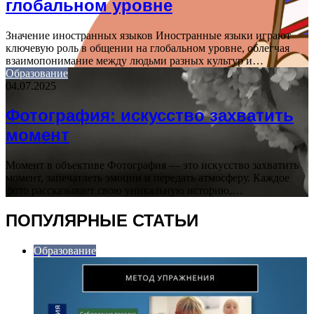
глобальном уровне
Значение иностранных языков Иностранные языки играют
ключевую роль в общении на глобальном уровне, облегчая
взаимопонимание между людьми разных культур и…
Образование
04.07.2025
Фотография: искусство захватить
момент
Момент в объективе Фотография — это искусство захватить
момент, запечатлеть эмоции и передать атмосферу. Каждое
фото рассказывает свою уникальную историю,…
ПОПУЛЯРНЫЕ СТАТЬИ
Образование