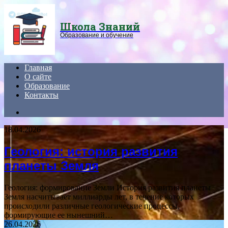
Menu
Школа Знаний
Образование и обучение
Главная
О сайте
Образование
Контакты
Search
for
18.04.2026
Геология: история развития
планеты Земля
Геология: формирование Земли История развития планеты
Земля насчитывает миллиарды лет, в течение которых
происходили различные геологические процессы,
формирующие ее нынешний…
26.04.2026