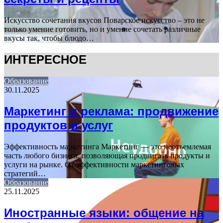
Искусство сочетания вкусов Поварское искусство – это не
только умение готовить, но и умение сочетать различные
вкусы так, чтобы блюдо…
ИНТЕРЕСНОЕ
Образование
30.11.2025
Маркетинг и реклама: продвижение
продуктов и услуг
Эффективность маркетинга Маркетинг — это неотъемлемая
часть любого бизнеса, позволяющая продвигать продукты и
услуги на рынке. От эффективности маркетинговых
стратегий…
Образование
25.11.2025
Иностранные языки: общение на