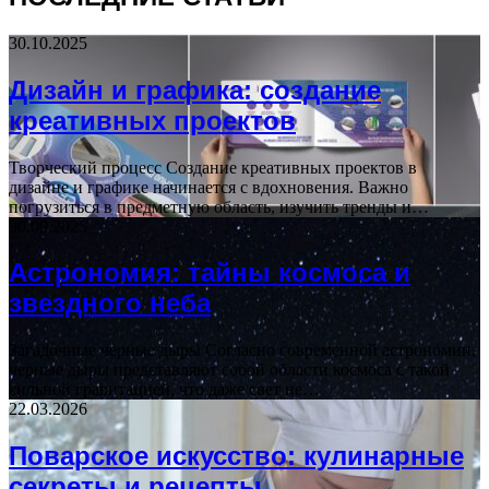
30.10.2025
Дизайн и графика: создание
креативных проектов
Творческий процесс Создание креативных проектов в
дизайне и графике начинается с вдохновения. Важно
погрузиться в предметную область, изучить тренды и…
30.09.2025
Астрономия: тайны космоса и
звездного неба
Загадочные черные дыры Согласно современной астрономии,
черные дыры представляют собой области космоса с такой
сильной гравитацией, что даже свет не…
22.03.2026
Поварское искусство: кулинарные
секреты и рецепты