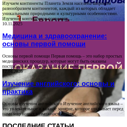
Изучаем континенты Планета Земля населена широким
разнообразием континентов, каждый из которых обладает
уникальными природными и культурными особенностями.
Изучение континентов позволяет…
10.11.2025
Медицина и здравоохранение:
основы первой помощи
Основы первой помощи Первая помощь – это набор простых
медицинских процедур, которые могут быть оказаны
пострадавшему до приезда скорой помощи.…
12.04.2026
Изучение английского: основы и
практика
Основы изучения английского Изучение английского языка –
это увлекательное и важное занятие, которое открывает перед
нами мир новых возможностей. Для…
ПОСЛЕДНИЕ СТАТЬИ