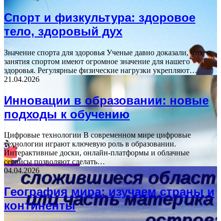
Спорт и физкультура: здоровое
тело, здоровый дух
Значение спорта для здоровья Ученые давно доказали, что
занятия спортом имеют огромное значение для нашего
здоровья. Регулярные физические нагрузки укрепляют…
21.04.2026
Инновации в образовании: новые
подходы к обучению
Цифровые технологии В современном мире цифровые
технологии играют ключевую роль в образовании.
Интерактивные доски, онлайн-платформы и облачные
сервисы позволяют сделать…
04.04.2026
География мира: изучаем страны и
континенты