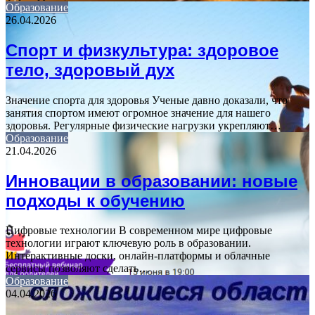
Образование
26.04.2026
Спорт и физкультура: здоровое
тело, здоровый дух
Значение спорта для здоровья Ученые давно доказали, что
занятия спортом имеют огромное значение для нашего
здоровья. Регулярные физические нагрузки укрепляют…
Образование
21.04.2026
Инновации в образовании: новые
подходы к обучению
Цифровые технологии В современном мире цифровые
технологии играют ключевую роль в образовании.
Интерактивные доски, онлайн-платформы и облачные
сервисы позволяют сделать…
Образование
04.04.2026