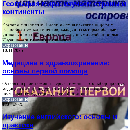
География мира: изучаем страны и
континенты
Изучаем континенты Планета Земля населена широким
разнообразием континентов, каждый из которых обладает
уникальными природными и культурными особенностями.
Изучение континентов позволяет…
Образование
10.11.2025
Медицина и здравоохранение:
основы первой помощи
Основы первой помощи Первая помощь – это набор простых
медицинских процедур, которые могут быть оказаны
пострадавшему до приезда скорой помощи.…
Образование
12.04.2026
Изучение английского: основы и
практика