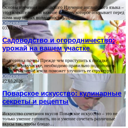
Основы изучения английского Изучение английского языка –
это увлекательное и важное занятие, которое открывает перед
нами мир новых возможностей. Для…
Образование
03.01.2026
Садоводство и огородничество:
урожай на вашем участке
Подготовка почвы Прежде чем приступить к посадке
растений на участке, необходимо правильно подготовить
почву. Рыхление земли поможет улучшить ее структуру…
Образование
22.03.2026
Поварское искусство: кулинарные
секреты и рецепты
Искусство сочетания вкусов Поварское искусство – это не
только умение готовить, но и умение сочетать различные
вкусы так, чтобы блюдо…