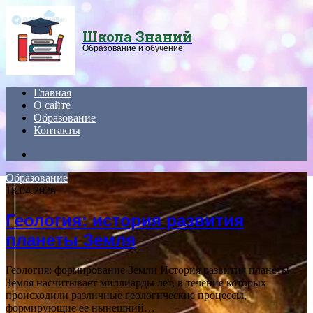
Menu
Школа Знаний
Образование и обучение
Главная
О сайте
Образование
Контакты
Search
for
Образование
18.04.2026
Геология: история развития
планеты Земля
Геология: формирование Земли История развития планеты
Земля насчитывает миллиарды лет, в течение которых
происходили различные геологические процессы,
формирующие ее нынешний…