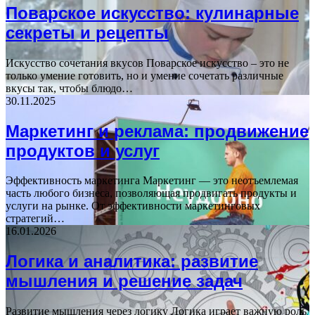
Поварское искусство: кулинарные
секреты и рецепты
Искусство сочетания вкусов Поварское искусство – это не
только умение готовить, но и умение сочетать различные
вкусы так, чтобы блюдо…
30.11.2025
Маркетинг и реклама: продвижение
продуктов и услуг
Эффективность маркетинга Маркетинг — это неотъемлемая
часть любого бизнеса, позволяющая продвигать продукты и
услуги на рынке. От эффективности маркетинговых
стратегий…
16.01.2026
Логика и аналитика: развитие
мышления и решение задач
Развитие мышления через логику Логика играет важную роль