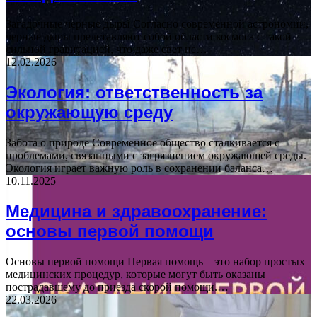
Загадочные черные дыры Согласно современной астрономии,
черные дыры представляют собой области космоса с такой
сильной гравитацией, что даже свет не…
12.02.2026
Экология: ответственность за
окружающую среду
Забота о природе Современное общество сталкивается с
проблемами, связанными с загрязнением окружающей среды.
Экология играет важную роль в сохранении баланса…
10.11.2025
Медицина и здравоохранение:
основы первой помощи
Основы первой помощи Первая помощь – это набор простых
медицинских процедур, которые могут быть оказаны
пострадавшему до приезда скорой помощи.…
22.03.2026