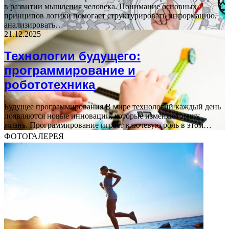
в развитии мышления человека. Понимание основных
принципов логики помогает структурировать информацию,
анализировать…
21.12.2025
Технологии будущего:
программирование и
робототехника
Будущее программирования В мире технологий каждый день
появляются новые инновации, которые изменяют нашу
жизнь. Программирование играет ключевую роль в этом…
ФОТОГАЛЕРЕЯ