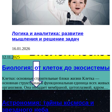
Логика и аналитика: развитие
мышления и решение задач
16.01.2026
12.11.2025
Биология: от клеток до экосистемы
Клетки: основные строительные блоки жизни Клетка —
основная структурная и функциональная единица всех живых
организмов. Она обладает мембраной, цитоплазмой, ядром…
30.09.2025
Астрономия: тайны космоса и
звездного неба