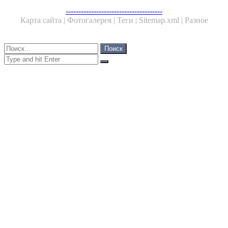
Facebook
Twitter
WhatsApp
Telegram
--------------------------------------
Карта сайта |
Фотогалерея |
Теги |
Sitemap.xml |
Разное
Close
Найти:
Close
Search
for