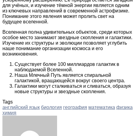
для учёных, и изучение тёмной энергии является одним
из ключевых направлений в современной астрофизике.
Понимание этого явления может пролить свет на
будущее вселенной.
Вселенная полна удивительных объектов, среди которых
особое место занимают звездные скопления и галактики.
Изучение их структуры и эволюции позволяет углубить
наше понимание организации космоса и его
возникновения.
Существует более 100 миллиардов галактик в
наблюдаемой Вселенной.
Наша Млечный Путь является спиральной
галактикой, вращающейся вокруг своего центра.
Галактики могут сталкиваться и сливаться, образуя
новые структуры и звездные скопления.
Tags
английский язык
биология
география
математика
физика
химия
Facebook
Twitter
LinkedIn
Tumblr
Pinterest
Reddit
VKontakte
Odnoklassniki
Skype
WhatsApp
Telegram
Viber
Share
Print
via
Email