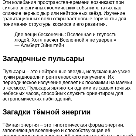
Эти колебания пространства-времени возникают при
сильно энергичных космических событиях, таких как
слияние черных дыр или нейтронных звёзд. Изучение
гравитационных волн открывает новые горизонты для
понимания структуры космоса и его развития.
Две вещи бесконечны: Вселенная и глупость
людей. Хотя насчет Вселенной я не уверен.»
— Альберт Эйнштейн
Загадочные пульсары
Пульсары – это нейтронные звезды, испускающие узкие
пучки радиоволн и рентгеновского излучения. Их
периодическое излучение делает их похожими на маячки
в космосе. Пульсары являются одними из самых точных
небесных часов, способных служить ориентиром для
астрономических наблюдений.
Загадки тёмной энергии
Тёмная энергия – это гипотетическая форма энергии,
заполняющая вселенную и способствующая её
ускоренному расширению. Её природа остаётся загадкой